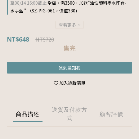
至
08/14 16:00
截止
全店，滿3500，加送"油性顏料墨水印台-
水手藍 " （SZ-PIG-061，價值330)
查看更多
NT$648
NT$720
售完
貨到通知我
加入追蹤清單
送貨及付款方
商品描述
顧客評價
式