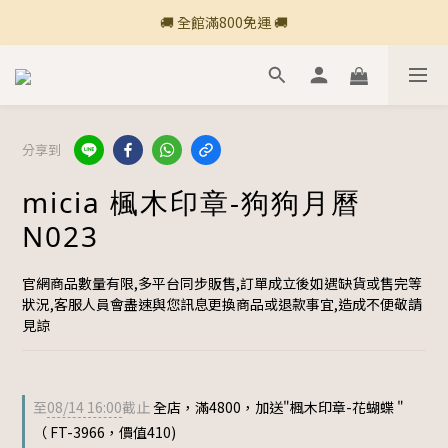
🚚 全館滿800免運 🚚
🚚 全館滿800免運 🚚
🍎 點三條橫線登入會員享購物點數回饋🍎
新加入會員💡獲得購物金100
分享到
🚚 全館滿800免運 🚚
micia 楓木印章-狗狗月曆
N023
官網商品數量有限,多平台同步販售,訂單成立後如遇缺貨或售完等
狀況,客服人員會盡速與您訊息更換商品或退款事宜,造成不便敬請
見諒
至
08/14 16:00
截止
全店，滿4800，加送"楓木印章-花蝴蝶 "
（ FT-3966，價值410)