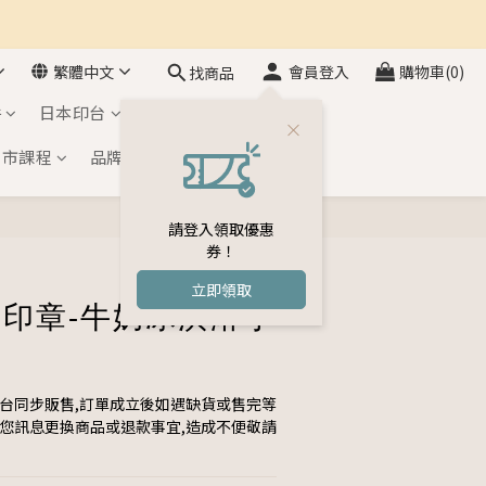
繁體中文
會員登入
購物車(0)
找商品
件
日本印台
自黏印章
門市課程
品牌介紹
會員專區
請登入領取優惠
立即購買
券！
立即領取
楓木印章-牛奶冰淇淋小
平台同步販售,訂單成立後如遇缺貨或售完等
與您訊息更換商品或退款事宜,造成不便敬請