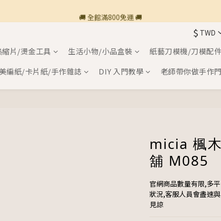
🚚 全館滿800免運 🚚
🚚 全館滿800免運 🚚
$
TWD
🍎 點三條橫線登入會員享購物點數回饋🍎
熱縮片/燙金工具
生活小物/小品盒裝
紙藝刀模機/刀模配
新加入會員💡獲得購物金100
美編紙/卡片紙/手作雜誌
DIY 入門教學
老師帶你做手作
🚚 全館滿800免運 🚚
micia 
舖 M085
官網商品數量有限,多
狀況,客服人員會盡速
見諒