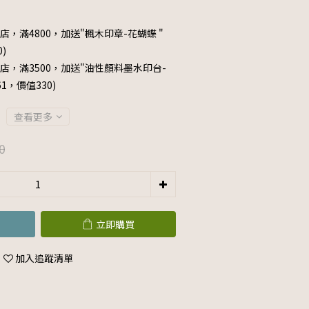
店，滿4800，加送"楓木印章-花蝴蝶 "
0)
店，滿3500，加送"油性顏料墨水印台-
061，價值330)
查看更多
0
立即購買
加入追蹤清單