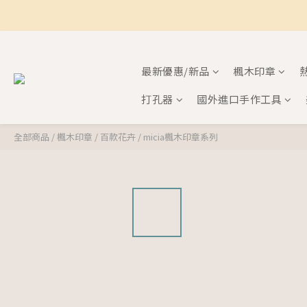
最新優惠/新品
楓木印章
打孔器
國外進口手作工具
全部商品
/
楓木印章
/
百款花卉
/
micia楓木印章系列