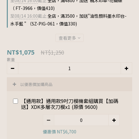
至
08/14 16:00
截止
全店，滿4800，加送"楓木印章-花蝴蝶 "
（ FT-3966，價值410)
至
08/14 16:00
截止
全店，滿3500，加送"油性顏料墨水印台-
水手藍 " （SZ-PIG-061，價值330)
查看更多
NT$1,075
NT$1,250
數量
以優惠價加購商品
【通用款】通用款9吋刀模機套組購買【加碼
送】XDK多層次刀模x1 (原價 9600)
優惠價 NT$6,700