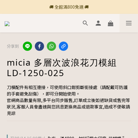
🚚 全館滿800免運 🚚
🚚 全館滿800免運 🚚
🍎 點三條橫線登入會員享購物點數回饋🍎
新加入會員💡獲得購物金100
分享到
🚚 全館滿800免運 🚚
micia 多層次波浪花刀模組
LD-1250-025
刀模配件有相互連接，可使用斜口鉗剪斷銜接處（請配戴可防護
的手套避免刮傷），即可分開始使用。
官網商品數量有限,多平台同步販售,訂單成立後如遇缺貨或售完等
狀況,客服人員會盡速與您訊息更換商品或退款事宜,造成不便敬請
見諒