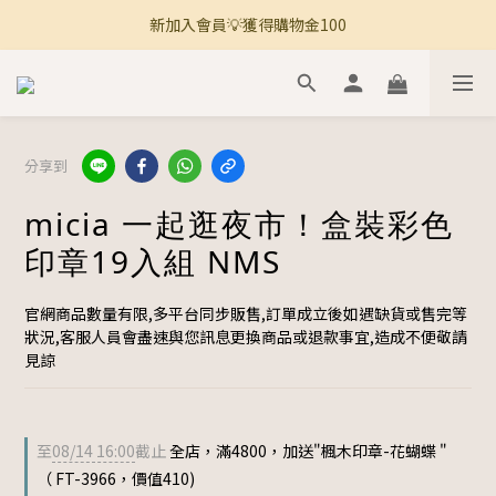
新加入會員💡獲得購物金100
🚚 全館滿800免運 🚚
🚚 全館滿800免運 🚚
分享到
micia 一起逛夜市！盒裝彩色
印章19入組 NMS
官網商品數量有限,多平台同步販售,訂單成立後如遇缺貨或售完等
狀況,客服人員會盡速與您訊息更換商品或退款事宜,造成不便敬請
見諒
至
08/14 16:00
截止
全店，滿4800，加送"楓木印章-花蝴蝶 "
（ FT-3966，價值410)