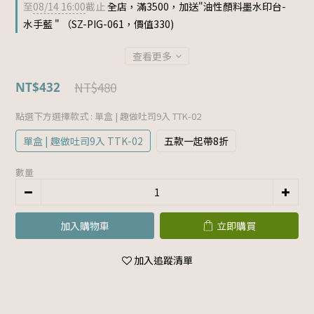
至
08/14 16:00
截止
全店，滿3500，加送"油性顏料墨水印台-
水手藍 " （SZ-PIG-061，價值330)
查看更多
NT$480
NT$432
點選下方選擇款式
: 單盒 | 趣做吐司9入 TTK-02
單盒 | 趣做吐司9入 TTK-02
五款一起帶8折
數量
加入購物車
立即購買
加入追蹤清單