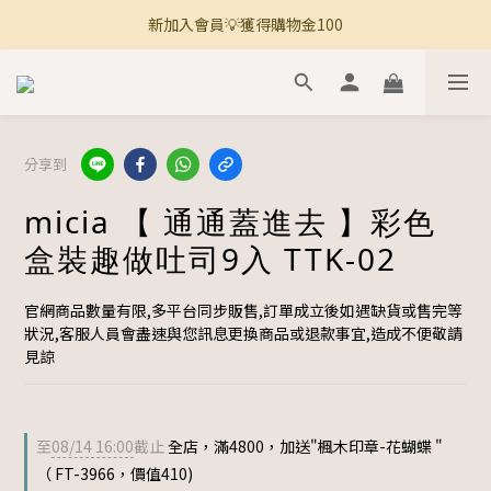
新加入會員💡獲得購物金100
🚚 全館滿800免運 🚚
🚚 全館滿800免運 🚚
分享到
micia 【 通通蓋進去 】彩色
盒裝趣做吐司9入 TTK-02
官網商品數量有限,多平台同步販售,訂單成立後如遇缺貨或售完等
狀況,客服人員會盡速與您訊息更換商品或退款事宜,造成不便敬請
見諒
至
08/14 16:00
截止
全店，滿4800，加送"楓木印章-花蝴蝶 "
（ FT-3966，價值410)