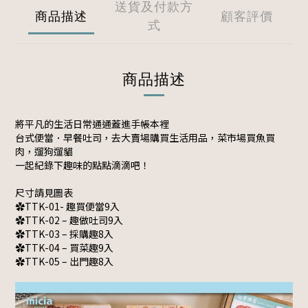
送貨及付款方
商品描述
顧客評價
式
商品描述
將平凡的生活日常通通蓋進手帳本裡
台式便當．早餐吐司，去大賣場購買生活用品，菜市場買魚買
肉，遛狗遛貓
一起紀錄下趣味的點點滴滴吧！
尺寸請見圖表
✿TTK-01- 趣買便當9入
✿TTK-02 – 趣做吐司9入
✿TTK-03 – 採購趣8入
✿TTK-04 – 買菜趣9入
✿TTK-05 – 出門趣8入