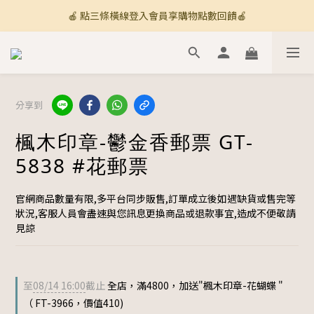
🍎 點三條橫線登入會員享購物點數回饋🍎
🚚 全館滿800免運 🚚
新加入會員💡獲得購物金100
🚚 全館滿800免運 🚚
分享到
楓木印章-鬱金香郵票 GT-
5838 #花郵票
官網商品數量有限,多平台同步販售,訂單成立後如遇缺貨或售完等
狀況,客服人員會盡速與您訊息更換商品或退款事宜,造成不便敬請
見諒
至
08/14 16:00
截止
全店，滿4800，加送"楓木印章-花蝴蝶 "
（ FT-3966，價值410)