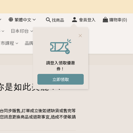
繁體中文
會員登入
購物車(0)
找商品
件
日本印台
自黏印章
門市課程
品牌介紹
會員專區
請登入領取優惠
立即購買
券！
立即領取
你是如此美麗 FT-
平台同步販售,訂單成立後如遇缺貨或售完等
與您訊息更換商品或退款事宜,造成不便敬請