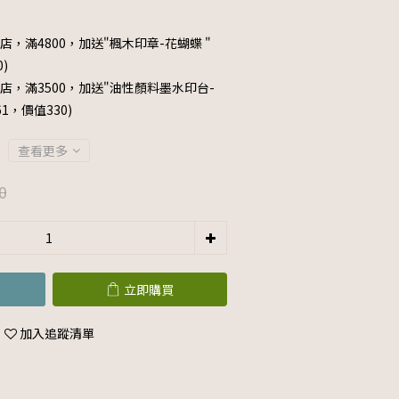
店，滿4800，加送"楓木印章-花蝴蝶 "
0)
店，滿3500，加送"油性顏料墨水印台-
061，價值330)
查看更多
0
立即購買
加入追蹤清單