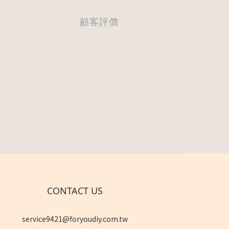
顧客評價
CONTACT US
service9421@foryoudiy.com.tw