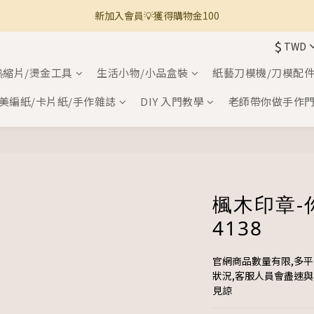
新加入會員💡獲得購物金100
🚚 全館滿800免運 🚚
$
TWD
🚚 全館滿800免運 🚚
熱縮片/燙金工具
生活小物/小品盒裝
紙藝刀模機/刀模配
美編紙/卡片紙/手作雜誌
DIY 入門教學
老師帶你做手作
楓木印章-
4138
官網商品數量有限,多
狀況,客服人員會盡速
見諒