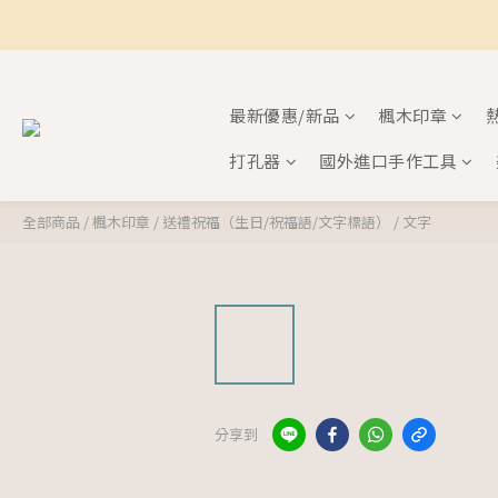
最新優惠/新品
楓木印章
打孔器
國外進口手作工具
全部商品
/
楓木印章
/
送禮祝福（生日/祝福語/文字標語）
/
文字
分享到