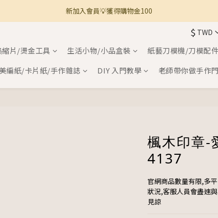
新加入會員💡獲得購物金100
🚚 全館滿800免運 🚚
$
TWD
🚚 全館滿800免運 🚚
熱縮片/燙金工具
生活小物/小品盒裝
紙藝刀模機/刀模配
美編紙/卡片紙/手作雜誌
DIY 入門教學
老師帶你做手作
楓木印章-
4137
官網商品數量有限,多
狀況,客服人員會盡速
見諒