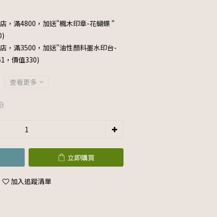
店，滿4800，加送"楓木印章-花蝴蝶 "
0)
店，滿3500，加送"油性顏料墨水印台-
061，價值330)
查看更多
0
立即購買
加入追蹤清單