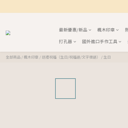
最新優惠/新品
楓木印章
打孔器
國外進口手作工具
全部商品
/
楓木印章
/
送禮祝福（生日/祝福語/文字標語）
/
生日