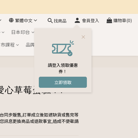
繁體中文
會員登入
購物車(0)
找商品
件
日本印台
自黏印章
門市課程
品牌介紹
會員專區
請登入領取優惠
立即購買
券！
立即領取
愛心草莓蛋糕 FT-
平台同步販售,訂單成立後如遇缺貨或售完等
與您訊息更換商品或退款事宜,造成不便敬請