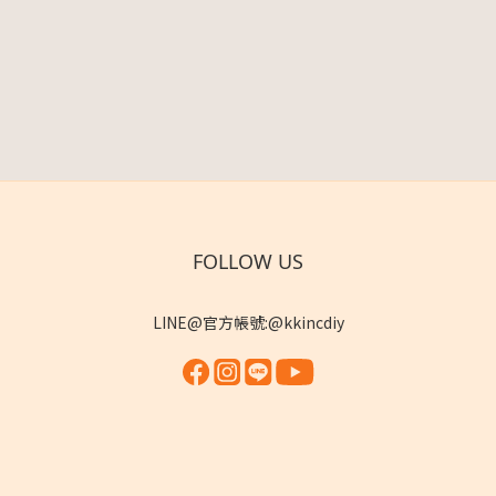
FOLLOW US
LINE@官方帳號:@kkincdiy