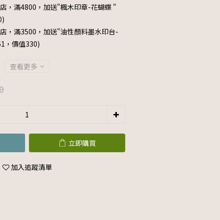
店，滿4800，加送"楓木印章-花蝴蝶 "
0)
店，滿3500，加送"油性顏料墨水印台-
061，價值330)
查看更多
0
立即購買
加入追蹤清單