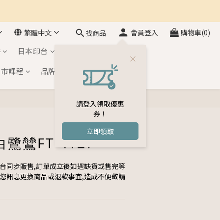
繁體中文
會員登入
購物車(0)
找商品
件
日本印台
自黏印章
門市課程
品牌介紹
會員專區
請登入領取優惠
立即購買
券！
立即領取
鷺鷥FT-4127
平台同步販售,訂單成立後如遇缺貨或售完等
與您訊息更換商品或退款事宜,造成不便敬請