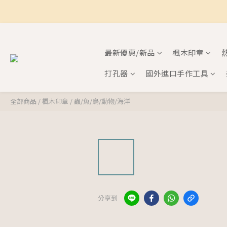
最新優惠/新品
楓木印章
打孔器
國外進口手作工具
全部商品
/
楓木印章
/
蟲/魚/鳥/動物/海洋
分享到