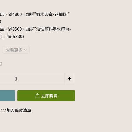
店，滿4800，加送"楓木印章-花蝴蝶 "
0)
店，滿3500，加送"油性顏料墨水印台-
061，價值330)
查看更多
0
立即購買
加入追蹤清單