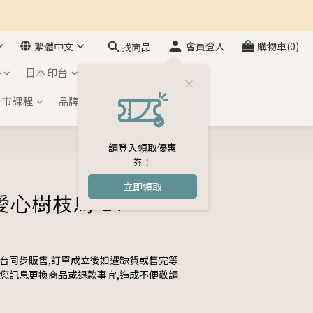
繁體中文
會員登入
購物車(0)
找商品
件
日本印台
自黏印章
門市課程
品牌介紹
會員專區
請登入領取優惠
立即購買
券！
立即領取
心樹枝鳥 ET-
平台同步販售,訂單成立後如遇缺貨或售完等
與您訊息更換商品或退款事宜,造成不便敬請