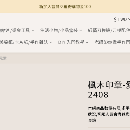
新加入會員💡獲得購物金100
🚚 全館滿800免運 🚚
$
TWD
🚚 全館滿800免運 🚚
熱縮片/燙金工具
生活小物/小品盒裝
紙藝刀模機/刀模配
美編紙/卡片紙/手作雜誌
DIY 入門教學
老師帶你做手作
元素
楓木印章-愛
2408
官網商品數量有限,多
狀況,客服人員會盡速
見諒