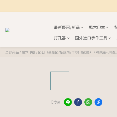
最新優惠/新品
楓木印章
打孔器
國外進口手作工具
全部商品
/
楓木印章
/
節日（萬聖節/聖誕/新年/其他節慶）
/
母親節可搭配
分享到