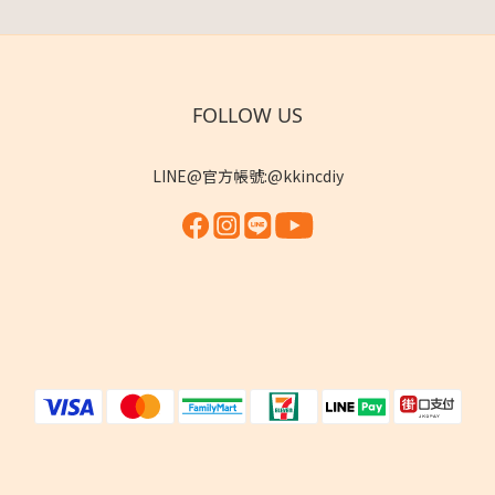
FOLLOW US
LINE@官方帳號:@kkincdiy