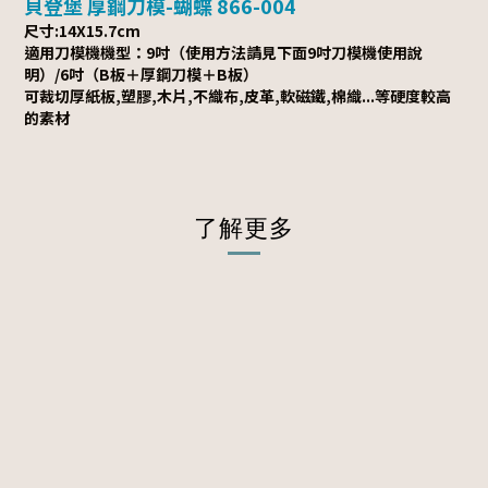
貝登堡 厚鋼刀模-蝴蝶 866-004
尺寸:14X15.7cm
適用刀模機機型：9吋（使用方法請見下面9吋刀模機使用說
明）/6吋（B板＋厚鋼刀模＋B板）
可裁切厚紙板,塑膠,木片,不織布,皮革,軟磁鐵,棉織...等硬度較高
的素材
了解更多