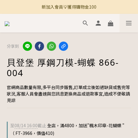
新加入會員💡獲得購物金100
🚚 全館滿800免運 🚚
🚚 全館滿800免運 🚚
分享到
貝登堡 厚鋼刀模-蝴蝶 866-
004
官網商品數量有限,多平台同步販售,訂單成立後如遇缺貨或售完等
狀況,客服人員會盡速與您訊息更換商品或退款事宜,造成不便敬請
見諒
至
08/14 16:00
截止
全店，滿4800，加送"楓木印章-花蝴蝶 "
（ FT-3966，價值410)