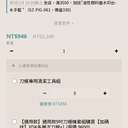
至
08/14 16:00
截止
全店，滿3500，加送"油性顏料墨水印台-
水手藍 " （SZ-PIG-061，價值330)
查看更多
NT$946
NT$1,100
數量
以優惠價加購商品
刀模專用清潔工具組
優惠價 NT$450
【通用款】通用款9吋刀模機套組購買【加碼
送】XDK多層次刀模x1 (原價 9600)