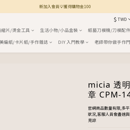
🚚 全館滿800免運 🚚
🚚 全館滿800免運 🚚
$
TWD
熱縮片/燙金工具
生活小物/小品盒裝
紙藝刀模機/刀模配
美編紙/卡片紙/手作雜誌
DIY 入門教學
老師帶你做手作
micia 
章 CPM-1
官網商品數量有限,多
狀況,客服人員會盡速
見諒