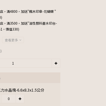
店，滿4800，加送"楓木印章-花蝴蝶 "
0)
店，滿3500，加送"油性顏料墨水印台-
061，價值330)
查看更多
0
品
力水晶塊-6.6x8.3x1.5公分