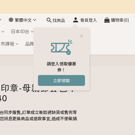
繁體中文
會員登入
購物車(0)
找商品
件
日本印台
自黏印章
門市課程
品牌介紹
會員專區
請登入領取優惠
立即購買
券！
立即領取
透明印章-母親節套色印
40
平台同步販售,訂單成立後如遇缺貨或售完等
與您訊息更換商品或退款事宜,造成不便敬請