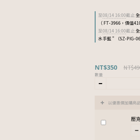
至
08/14 16:00
截止
全
（ FT-3966，價值41
至
08/14 16:00
截止
全
水手藍 " （SZ-PIG-
NT$350
NT$49
數量
以優惠價加購商
壓克