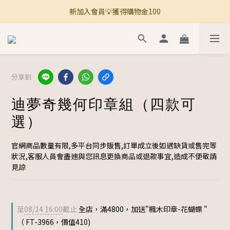
新加入會員💡獲得購物金100
🚚 全館滿800免運 🚚
🚚 全館滿800免運 🚚
分享到
迪夢奇幾何印章組（四款可
選）
官網商品數量有限,多平台同步販售,訂單成立後如遇缺貨或售完等
狀況,客服人員會盡速與您訊息更換商品或退款事宜,造成不便敬請
見諒
至
08/14 16:00
截止
全店，滿4800，加送"楓木印章-花蝴蝶 "
（ FT-3966，價值410)