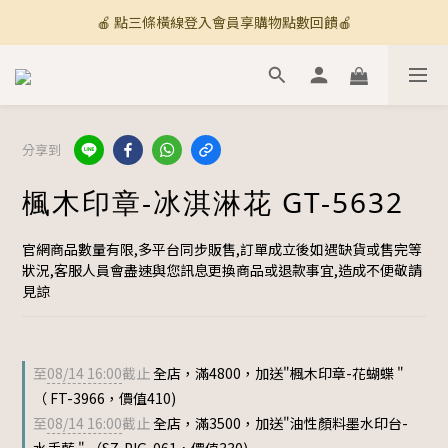
🍎 點三條橫線登入會員享購物點數回饋🍎
🚚 全館滿800免運 🚚
新加入會員💡獲得購物金100
🚚 全館滿800免運 🚚
分享到
楓木印章-冰淇淋花 GT-5632
官網商品數量有限,多平台同步販售,訂單成立後如遇缺貨或售完等
狀況,客服人員會盡速與您訊息更換商品或退款事宜,造成不便敬請
見諒
至
08/14 16:00
截止
全店，滿4800，加送"楓木印章-花蝴蝶 "
（ FT-3966，價值410)
至
08/14 16:00
截止
全店，滿3500，加送"油性顏料墨水印台-