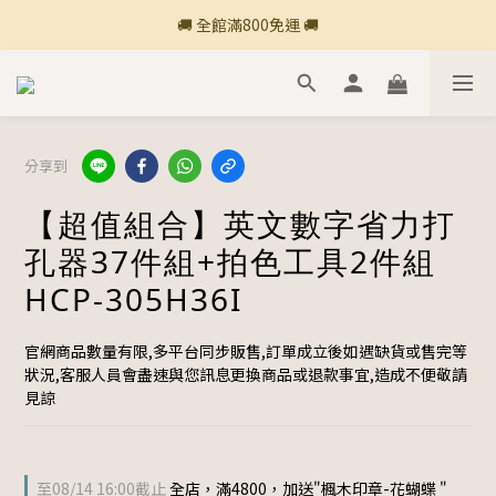
🚚 全館滿800免運 🚚
🚚 全館滿800免運 🚚
🍎 點三條橫線登入會員享購物點數回饋🍎
新加入會員💡獲得購物金100
分享到
🚚 全館滿800免運 🚚
【超值組合】英文數字省力打
孔器37件組+拍色工具2件組
HCP-305H36I
官網商品數量有限,多平台同步販售,訂單成立後如遇缺貨或售完等
狀況,客服人員會盡速與您訊息更換商品或退款事宜,造成不便敬請
見諒
至
08/14 16:00
截止
全店，滿4800，加送"楓木印章-花蝴蝶 "