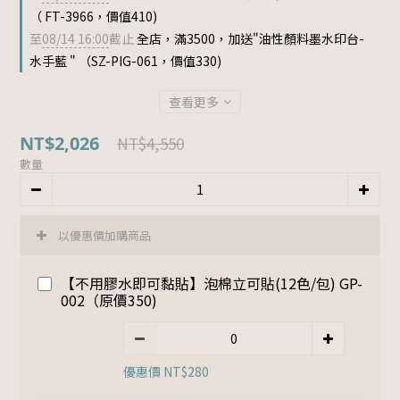
（ FT-3966，價值410)
至
08/14 16:00
截止
全店，滿3500，加送"油性顏料墨水印台-
水手藍 " （SZ-PIG-061，價值330)
查看更多
NT$2,026
NT$4,550
數量
以優惠價加購商品
【不用膠水即可黏貼】泡棉立可貼(12色/包) GP-
002（原價350)
優惠價 NT$280