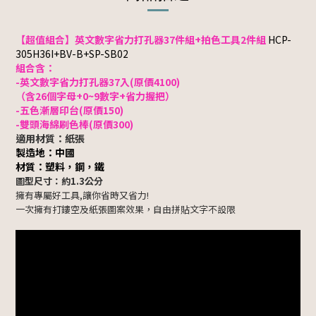
【超值組合】英文數字省力打孔器37件組+拍色工具2件組
HCP-
305H36I+BV-B+SP-SB02
組合含：
-英文數字省力打孔器37入(原價4100)
（含26個字母+0~9數字+省力握把）
-五色漸層印台(原價150)
-雙頭海綿刷色棒(原價300)
適用材質：紙張
製造地：中國
材質：塑料，鋼，鐵
圖型尺寸：約1.3公分
擁有專屬好工具,讓你省時又省力!
一次擁有打鏤空及紙張圖案效果，自由拼貼文字不設限