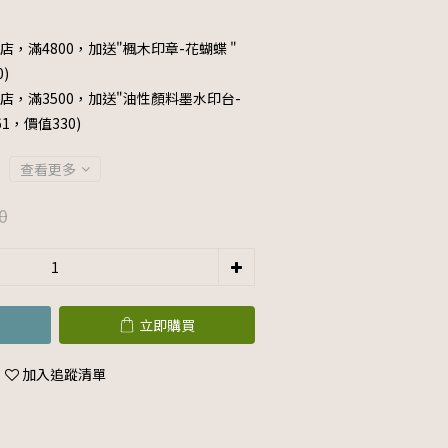
店，滿4800，加送"楓木印章-花蝴蝶 "
0)
店，滿3500，加送"油性顏料墨水印台-
061，價值330)
查看更多
0
立即購買
加入追蹤清單