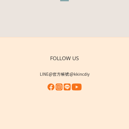
FOLLOW US
LINE@官方帳號:@kkincdiy