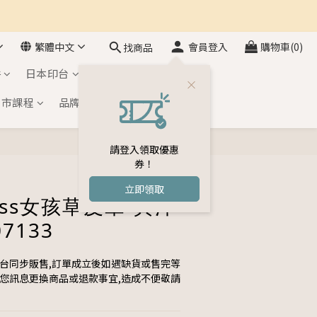
繁體中文
會員登入
購物車(0)
找商品
件
日本印台
自黏印章
門市課程
品牌介紹
會員專區
請登入領取優惠
立即購買
券！
立即領取
uss女孩草皮章-黃洋
07133
平台同步販售,訂單成立後如遇缺貨或售完等
與您訊息更換商品或退款事宜,造成不便敬請