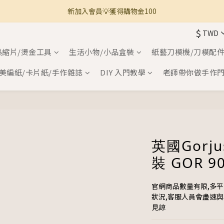
新加入會員💡獲得購物金100
🚚 全館滿800免運 🚚
$
TWD
🚚 全館滿800免運 🚚
熱縮片/燙金工具
生活小物/小品盒裝
紙藝刀模機/刀模配
美編紙/卡片紙/手作雜誌
DIY 入門教學
老師帶你做手作
英國Gorj
裝 GOR 9
官網商品數量有限,多
狀況,客服人員會盡速
見諒