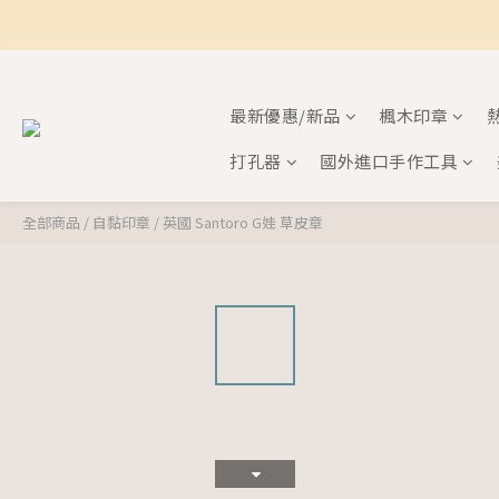
最新優惠/新品
楓木印章
打孔器
國外進口手作工具
全部商品
/
自黏印章
/
英國 Santoro G娃 草皮章