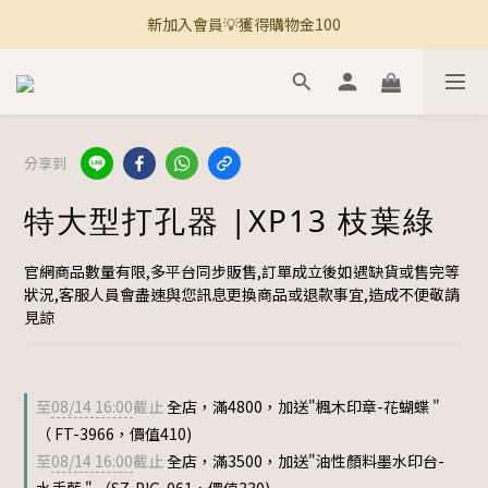
新加入會員💡獲得購物金100
🚚 全館滿800免運 🚚
🚚 全館滿800免運 🚚
分享到
特大型打孔器 |XP13 枝葉綠
官網商品數量有限,多平台同步販售,訂單成立後如遇缺貨或售完等
狀況,客服人員會盡速與您訊息更換商品或退款事宜,造成不便敬請
見諒
至
08/14 16:00
截止
全店，滿4800，加送"楓木印章-花蝴蝶 "
（ FT-3966，價值410)
至
08/14 16:00
截止
全店，滿3500，加送"油性顏料墨水印台-