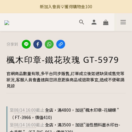
新加入會員💡獲得購物金100
🚚 全館滿800免運 🚚
🚚 全館滿800免運 🚚
分享到
楓木印章-鐵花玫瑰 GT-5979
官網商品數量有限,多平台同步販售,訂單成立後如遇缺貨或售完等
狀況,客服人員會盡速與您訊息更換商品或退款事宜,造成不便敬請
見諒
至
08/14 16:00
截止
全店，滿4800，加送"楓木印章-花蝴蝶 "
（ FT-3966，價值410)
至
08/14 16:00
截止
全店，滿3500，加送"油性顏料墨水印台-