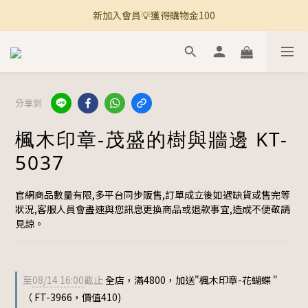
新加入會員💡獲得購物金100
🚚 全館滿800免運 🚚
🚚 全館滿800免運 🚚
分享到
楓木印章-茂盛的樹與牆邊 KT-
5037
官網商品數量有限,多平台同步販售,訂單成立後如遇缺貨或售完等
狀況,客服人員會盡速與您訊息更換商品或退款事宜,造成不便敬請
見諒。
至
08/14 16:00
截止
全店，滿4800，加送"楓木印章-花蝴蝶 "
（ FT-3966，價值410)