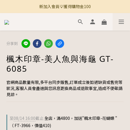
新加入會員💡獲得購物金100
🚚 全館滿800免運 🚚
🚚 全館滿800免運 🚚
分享到
楓木印章-美人魚與海龜 GT-
6085
官網商品數量有限,多平台同步販售,訂單成立後如遇缺貨或售完等
狀況,客服人員會盡速與您訊息更換商品或退款事宜,造成不便敬請
見諒。
至
08/14 16:00
截止
全店，滿4800，加送"楓木印章-花蝴蝶 "
（ FT-3966，價值410)