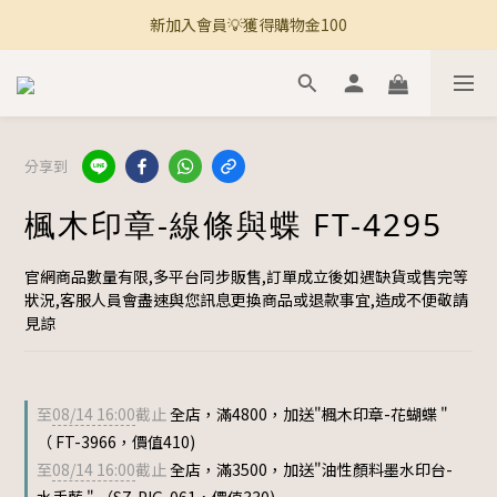
新加入會員💡獲得購物金100
🚚 全館滿800免運 🚚
🚚 全館滿800免運 🚚
分享到
楓木印章-線條與蝶 FT-4295
官網商品數量有限,多平台同步販售,訂單成立後如遇缺貨或售完等
狀況,客服人員會盡速與您訊息更換商品或退款事宜,造成不便敬請
見諒
至
08/14 16:00
截止
全店，滿4800，加送"楓木印章-花蝴蝶 "
（ FT-3966，價值410)
至
08/14 16:00
截止
全店，滿3500，加送"油性顏料墨水印台-