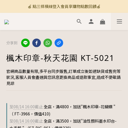
🍎 點三條橫線登入會員享購物點數回饋🍎
🚚 全館滿800免運 🚚
新加入會員💡獲得購物金100
🚚 全館滿800免運 🚚
分享到
楓木印章-秋天花園 KT-5021
官網商品數量有限,多平台同步販售,訂單成立後如遇缺貨或售完等
狀況,客服人員會盡速與您訊息更換商品或退款事宜,造成不便敬請
見諒
至
08/14 16:00
截止
全店，滿4800，加送"楓木印章-花蝴蝶 "
（ FT-3966，價值410)
至
08/14 16:00
截止
全店，滿3500，加送"油性顏料墨水印台-