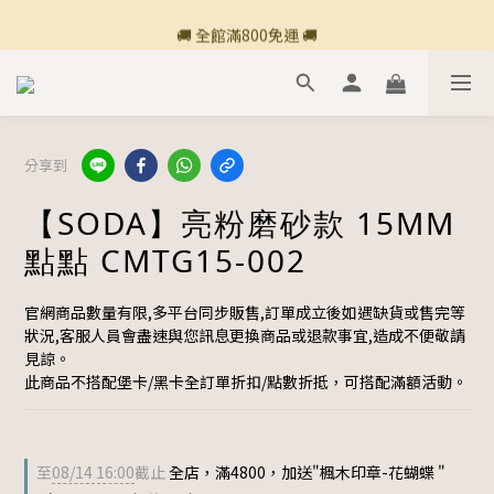
🚚 全館滿800免運 🚚
🚚 全館滿800免運 🚚
🍎 點三條橫線登入會員享購物點數回饋🍎
新加入會員💡獲得購物金100
分享到
🚚 全館滿800免運 🚚
【SODA】亮粉磨砂款 15MM
點點 CMTG15-002
官網商品數量有限,多平台同步販售,訂單成立後如遇缺貨或售完等
狀況,客服人員會盡速與您訊息更換商品或退款事宜,造成不便敬請
見諒。
此商品不搭配堡卡/黑卡全訂單折扣/點數折抵，可搭配滿額活動。
至
08/14 16:00
截止
全店，滿4800，加送"楓木印章-花蝴蝶 "