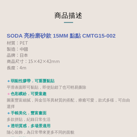
商品描述
SODA 亮粉磨砂款 15MM 點點 CMTG15-002
材質：PET
製造：中國
品牌：日本
商品尺寸：
15×42×42ｍｍ
長度：4m
🔸
弱黏性膠帶．可重覆黏貼
平滑表面即可黏貼，即使貼錯了也可輕易撕除
🔸
色彩繽紛．可愛童趣
圖案豐富細膩，與金箔等異材質的搭配，療癒可愛，
款式多樣，可自由
選擇
🔸
手帳美化．豐富畫面
多款拼貼，紀錄日常生活
🔸
透明質感．多場景適用
隨心裝飾，為日常帶來更多不同的面貌