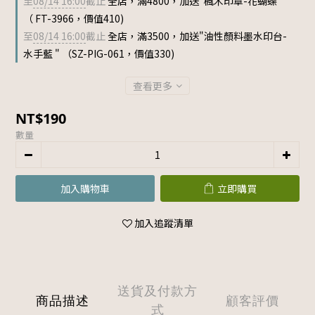
至
08/14 16:00
截止
全店，滿4800，加送"楓木印章-花蝴蝶 "
（ FT-3966，價值410)
至
08/14 16:00
截止
全店，滿3500，加送"油性顏料墨水印台-
水手藍 " （SZ-PIG-061，價值330)
查看更多
NT$190
數量
加入購物車
立即購買
加入追蹤清單
送貨及付款方
商品描述
顧客評價
式