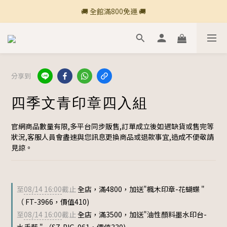
🚚 全館滿800免運 🚚
🚚 全館滿800免運 🚚
🍎 點三條橫線登入會員享購物點數回饋🍎
新加入會員💡獲得購物金100
分享到
🚚 全館滿800免運 🚚
四季文青印章四入組
官網商品數量有限,多平台同步販售,訂單成立後如遇缺貨或售完等
狀況,客服人員會盡速與您訊息更換商品或退款事宜,造成不便敬請
見諒。
至
08/14 16:00
截止
全店，滿4800，加送"楓木印章-花蝴蝶 "
（ FT-3966，價值410)
至
08/14 16:00
截止
全店，滿3500，加送"油性顏料墨水印台-