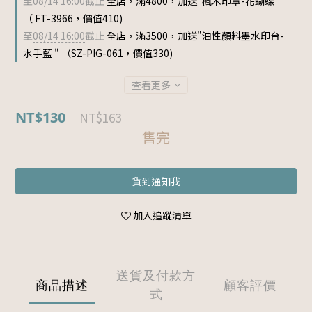
至
08/14 16:00
截止
全店，滿4800，加送"楓木印章-花蝴蝶 "
（ FT-3966，價值410)
至
08/14 16:00
截止
全店，滿3500，加送"油性顏料墨水印台-
水手藍 " （SZ-PIG-061，價值330)
查看更多
NT$130
NT$163
售完
貨到通知我
加入追蹤清單
送貨及付款方
商品描述
顧客評價
式