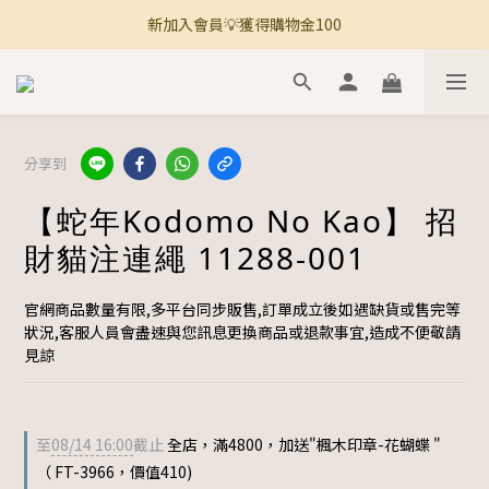
新加入會員💡獲得購物金100
🚚 全館滿800免運 🚚
🚚 全館滿800免運 🚚
分享到
【蛇年Kodomo No Kao】 招
財貓注連繩 11288-001
官網商品數量有限,多平台同步販售,訂單成立後如遇缺貨或售完等
狀況,客服人員會盡速與您訊息更換商品或退款事宜,造成不便敬請
見諒
至
08/14 16:00
截止
全店，滿4800，加送"楓木印章-花蝴蝶 "
（ FT-3966，價值410)