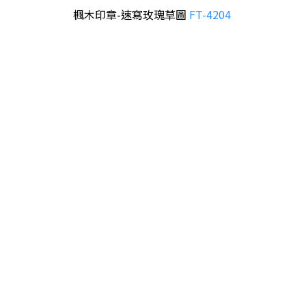
楓木印章-速寫玫瑰草圖
FT-4204