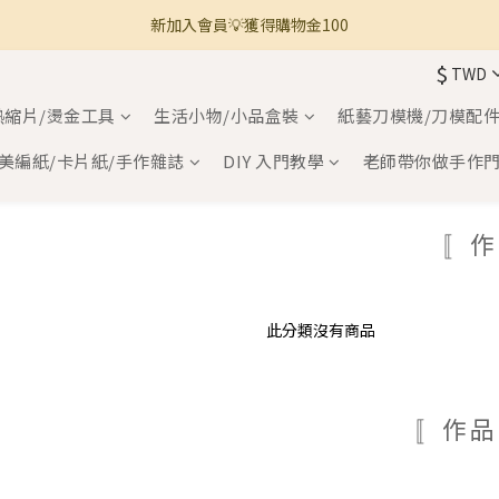
新加入會員💡獲得購物金100
🚚 全館滿800免運 🚚
$
TWD
🚚 全館滿800免運 🚚
熱縮片/燙金工具
生活小物/小品盒裝
紙藝刀模機/刀模配
美編紙/卡片紙/手作雜誌
DIY 入門教學
老師帶你做手作
〚作
此分類沒有商品
〚作品