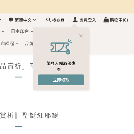
繁體中文
會員登入
購物車(0)
找商品
件
日本印台
自黏印章
門市課程
品牌介紹
會員專區
請登入領取優惠
品賞析〛平安夜
券！
立即領取
賞析〛聖誕紅耶誕