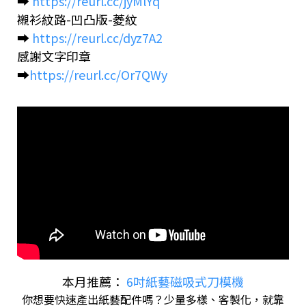
➡️
https://reurl.cc/jyMlYq
襯衫紋路-凹凸版-菱紋
➡️
https://reurl.cc/dyz7A2
感謝文字印章
➡️
https://reurl.cc/Or7QWy
本月推薦：
6吋紙藝磁吸式刀模機
你想要快速產出紙藝配件嗎？少量多樣、客製化，就靠