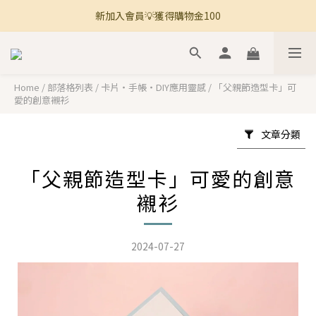
新加入會員💡獲得購物金100
🚚 全館滿800免運 🚚
🚚 全館滿800免運 🚚
Home
/
部落格列表
/
卡片・手帳・DIY應用靈感
/
「父親節造型卡」可
愛的創意襯衫
文章分類
「父親節造型卡」可愛的創意
襯衫
2024-07-27