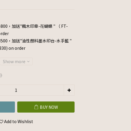
800，加送"楓木印章-花蝴蝶 " （ FT-
rder
3500，加送"油性顏料墨水印台-水手藍 "
0) on order
Show more
0
BUY NOW
Add to Wishlist