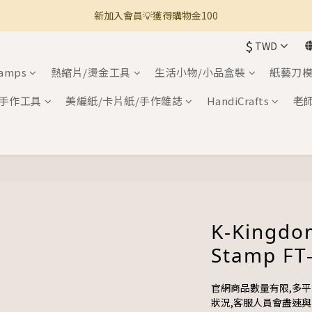
新加入會員💡獲得購物金100
🚚 全館滿800免運 🚚
$
TWD
🚚 全館滿800免運 🚚
tamps
熱縮片/燙金工具
生活小物/小品盒裝
紙藝刀模
手作工具
美編紙/卡片紙/手作雜誌
HandiCrafts
老
K-Kingdo
Stamp FT
官網商品數量有限,多
狀況,客服人員會盡速