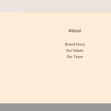
About
Brand Story
Our Values
Our Team