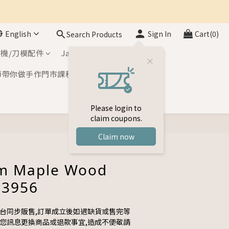
English
Sign In
Cart(0)
Search Products
機/刀模配件
Japan Inks
師帶你做手作門市課程
Please login to
claim coupons.
BUY NOW
Claim now
m Maple Wood
-3956
平台同步販售,訂單成立後如遇缺貨或售完等
與您訊息更換商品或退款事宜,造成不便敬請