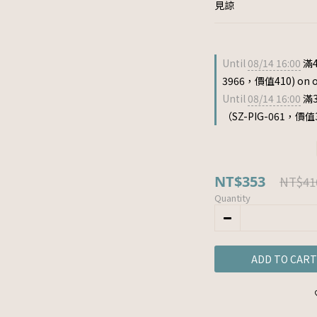
見諒
Until
08/14 16:00
滿4
3966，價值410) on o
Until
08/14 16:00
滿
（SZ-PIG-061，價值33
NT$353
NT$41
Quantity
ADD TO CART