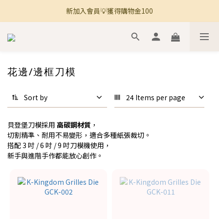
新加入會員💡獲得購物金100
🚚 全館滿800免運 🚚
🚚 全館滿800免運 🚚
花邊/邊框刀模
Sort by
24 Items per page
貝登堡刀模採用
高碳鋼材質
，
切割精準、耐用不易變形，適合多種紙張裁切。
搭配 3 吋 / 6 吋 / 9 吋刀模機使用，
新手與進階手作都能放心創作。