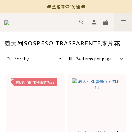
🚚 全館滿800免運 🚚
🚚 全館滿800免運 🚚
🍎 點三條橫線登入會員享購物點數回饋🍎
新加入會員💡獲得購物金100
義大利SOSPESO TRASPARENTE膠片花
🚚 全館滿800免運 🚚
Sort by
24 Items per page
買就送「藝術膠片-彩蘭花x1」