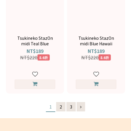
Tsukineko StazOn
Tsukineko StazOn
midi Teal Blue
midi Blue Hawaii
NT$189
NT$189
NT$220
NT$220
8.6折
8.6折
1
2
3