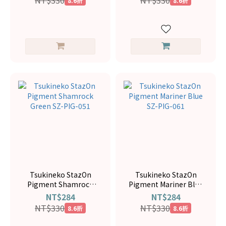
NT$330
NT$330
8.6折
8.6折
Tsukineko StazOn
Tsukineko StazOn
Pigment Shamrock
Pigment Mariner Blue
Green SZ-PIG-051
SZ-PIG-061
NT$284
NT$284
NT$330
NT$330
8.6折
8.6折