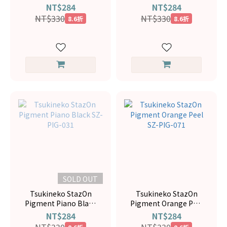
SZ-PIG-091
Brown SZ-PIG-041
NT$284
NT$284
NT$330
NT$330
8.6折
8.6折
SOLD OUT
Tsukineko StazOn
Tsukineko StazOn
Pigment Piano Black
Pigment Orange Peel
SZ-PIG-031
SZ-PIG-071
NT$284
NT$284