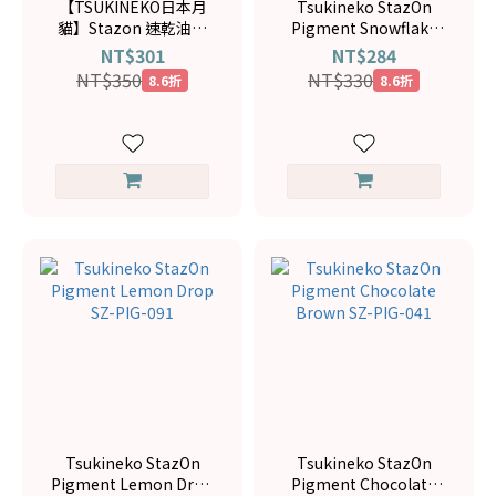
【TSUKINEKO日本月
Tsukineko StazOn
貓】Stazon 速乾油性
Pigment Snowflake
印台黑色 SZ-31
SZ-PIG-001
NT$301
NT$284
NT$350
NT$330
8.6折
8.6折
Tsukineko StazOn
Tsukineko StazOn
Pigment Lemon Drop
Pigment Chocolate