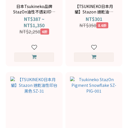
日本Tsukineko品牌
【TSUKINEKO日本月
StazOn油性不透彩印台
貓】Stazon 速乾油性
組
印台咖啡色 SZ-41
NT$387 ~
NT$301
NT$1,350
NT$350
8.6折
NT$2,250
6折