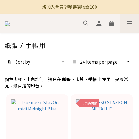
新加入會員💡獲得購物金100
🚚 全館滿800免運 🚚
🚚 全館滿800免運 🚚
紙張 / 手帳用
Sort by
24 Items per page
顏色多樣、上色均勻，適合在
紙張、卡片、手帳
上使用，是最常
見、最百搭的印台。
共四色可選