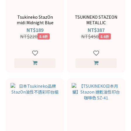
Tsukineko StazOn
TSUKINEKO STAZEON
midi Midnight Blue
METALLIC
NT$189
NT$387
NT$220
NT$450
8.6折
8.6折