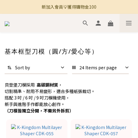
新加入會員💡獲得購物金100
🚚 全館滿800免運 🚚
🚚 全館滿800免運 🚚
基本框型刀模（圓/方/愛心等）
Sort by
24 Items per page
貝登堡刀模採用
高碳鋼材質
，
切割精準、耐用不易變形，適合多種紙張裁切。
搭配 3 吋 / 6 吋 / 9 吋刀模機使用，
新手與進階手作都能放心創作。
（刀模皆獨立分開，不需另外拆剪）