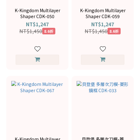
K-Kingdom Multilayer
K-Kingdom Multilayer
Shaper CDK-050
Shaper CDK-059
NT$1,247
NT$1,247
NT$1,450
NT$1,450
8.6折
8.6折
K-Kingdom Multilayer
貝登堡 多層次刀模-菱