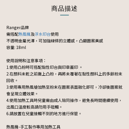
商品描述
Ranger品牌
需搭配
熱風機
及
浮水印台
使用
不透明金屬光澤，可加強線條的立體感，凸顯圖案美感
容量: 18ml
使用說明和注意事項：
1.使用凸粉時可搭配黏性印台與印章蓋印 。
2.在顏料未乾之前撒上凸粉，再將未覆著在黏性顏料上的多餘粉末
回收。
3.使用專用熱風槍加熱至粉末在圖案表面融化即可，冷卻後圖案就
會呈現立體效果。
4.使用加熱工具時兒童需由成人陪同操作，避免長時間連續使用，
出風口溫度較高請勿用手碰觸。
6.請放置在兒童接觸不到的地方進行保管。
熱風機-手工製作專用加熱工具