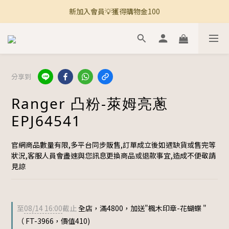
新加入會員💡獲得購物金100
🚚 全館滿800免運 🚚
🚚 全館滿800免運 🚚
分享到
Ranger 凸粉-萊姆亮蔥
EPJ64541
官網商品數量有限,多平台同步販售,訂單成立後如遇缺貨或售完等
狀況,客服人員會盡速與您訊息更換商品或退款事宜,造成不便敬請
見諒
至
08/14 16:00
截止
全店，滿4800，加送"楓木印章-花蝴蝶 "
（ FT-3966，價值410)