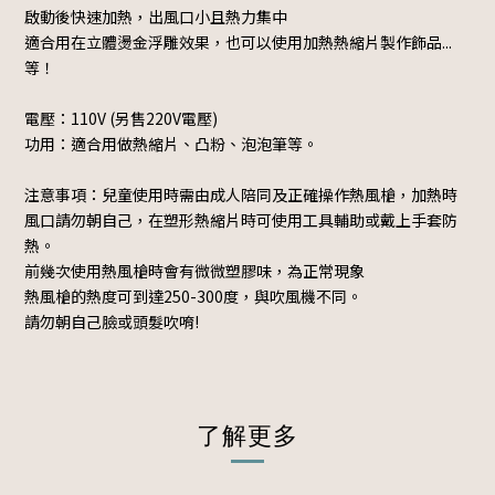
啟動後快速加熱，出風口小且熱力集中
適合用在立體燙金浮雕效果，也可以使用加熱熱縮片製作飾品...
等！
電壓：110V (另售220V電壓)
功用：適合用做熱縮片、凸粉、泡泡筆等。
注意事項：兒童使用時需由成人陪同及正確操作熱風槍，加熱時
風口請勿朝自己，在塑形熱縮片時可使用工具輔助或戴上手套防
熱。
前幾次使用熱風槍時會有微微塑膠味，為正常現象
熱風槍的熱度可到達250-300度，與吹風機不同。
請勿朝自己臉或頭髮吹唷!
了解更多