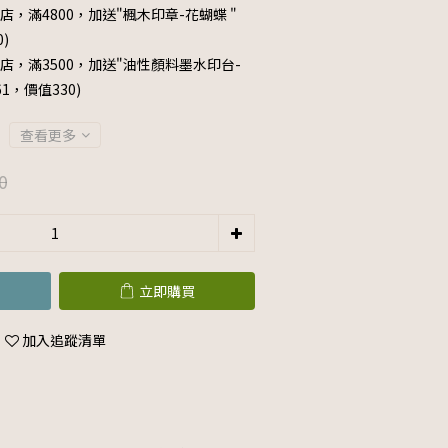
店，滿4800，加送"楓木印章-花蝴蝶 "
0)
店，滿3500，加送"油性顏料墨水印台-
061，價值330)
查看更多
0
立即購買
加入追蹤清單