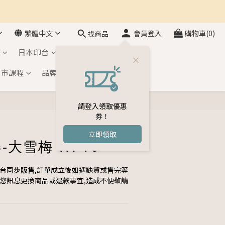
繁體中文
會員登入
購物車(0)
找商品
件
日本印台
自黏印章
門市課程
品牌介紹
會員專區
請登入領取優惠
立即購買
券！
立即領取
-大雪梅 WP16
平台同步販售,訂單成立後如遇缺貨或售完等
與您訊息更換商品或退款事宜,造成不便敬請