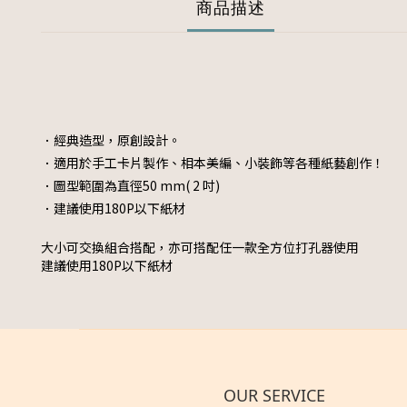
商品描述
．經典造型，原創設計。
．適用於手工卡片製作、相本美編、小裝飾等各種紙藝創作！
．
圖型範圍為直徑50
mm( 2 吋
)
．建議使用180P以下紙材
大小可交換組合搭配，亦可搭配任一款全方位打孔器使用
建議使用180P以下紙材
OUR SERVICE