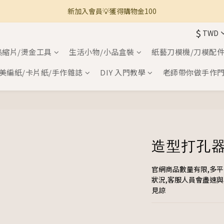
新加入會員💡獲得購物金100
🚚 全館滿800免運 🚚
$
TWD
🚚 全館滿800免運 🚚
熱縮片/燙金工具
生活小物/小品盒裝
紙藝刀模機/刀模配
美編紙/卡片紙/手作雜誌
DIY 入門教學
老師帶你做手作
造型打孔器
官網商品數量有限,多
狀況,客服人員會盡速
見諒