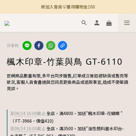
新加入會員💡獲得購物金100
🚚 全館滿800免運 🚚
🚚 全館滿800免運 🚚
分享到
楓木印章-竹葉與鳥 GT-6110
官網商品數量有限,多平台同步販售,訂單成立後如遇缺貨或售完等
狀況,客服人員會盡速與您訊息更換商品或退款事宜,造成不便敬請
見諒。
至
08/14 16:00
截止
全店，滿4800，加送"楓木印章-花蝴蝶 "
（ FT-3966，價值410)
至
08/14 16:00
截止
全店，滿3500，加送"油性顏料墨水印台-