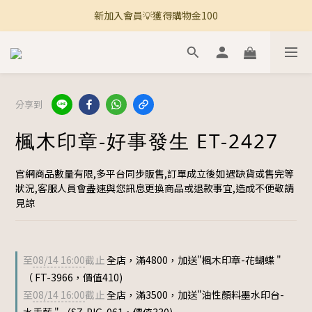
新加入會員💡獲得購物金100
🚚 全館滿800免運 🚚
🚚 全館滿800免運 🚚
分享到
楓木印章-好事發生 ET-2427
官網商品數量有限,多平台同步販售,訂單成立後如遇缺貨或售完等
狀況,客服人員會盡速與您訊息更換商品或退款事宜,造成不便敬請
見諒
至
08/14 16:00
截止
全店，滿4800，加送"楓木印章-花蝴蝶 "
（ FT-3966，價值410)
至
08/14 16:00
截止
全店，滿3500，加送"油性顏料墨水印台-