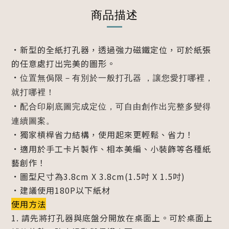
商品描述
．
新型的全紙打孔器，透過強力磁鐵定位，可於紙張
的任意處打出完美的圖形。
．
位置無侷限－有別於一般
打孔器 ，讓您愛打哪裡，
就打哪裡！
．
配合印刷底圖完成定位，可自由創作出完整多變得
連續圖案。
．
獨家槓桿省力結構，使用起來更輕鬆、省力！
．
適用於手工卡片製作、相本美編、小裝飾等各種紙
藝創作！
．
圖型尺寸為3.8cm X 3.8cm(1.5吋 X 1.5吋)
．
建議使用180P以下紙材
使用方法
1. 請先將打孔器與底盤分開放在桌面上。可於桌面上