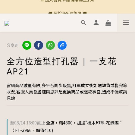
🚚 全館滿800免運 🚚
🚚 全館滿800免運 🚚
分享到
全方位造型打孔器 | 一支花
AP21
官網商品數量有限,多平台同步販售,訂單成立後如遇缺貨或售完等
狀況,客服人員會盡速與您訊息更換商品或退款事宜,造成不便敬請
見諒
至
08/14 16:00
截止
全店，滿4800，加送"楓木印章-花蝴蝶 "
（ FT-3966，價值410)