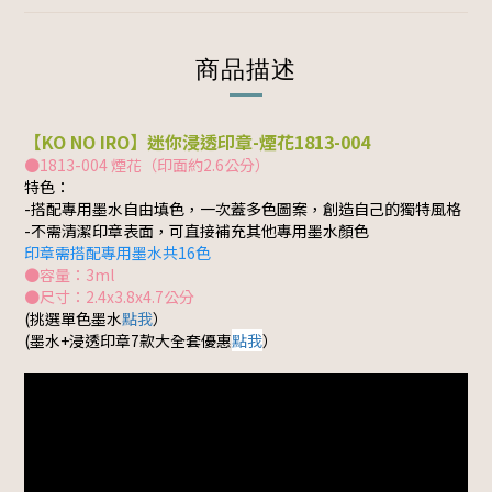
商品描述
【KO NO IRO】迷你浸透印章-煙花1813-004
●1813-004 煙花（印面約2.6公分）
特色：
-搭配專用墨水自由填色，一次蓋多色圖案，創造自己的獨特風格
-不需清潔印章表面，可直接補充其他專用墨水顏色
印章需搭配專用墨水共16色
●容量：3ml
●尺寸：2.4x3.8x4.7公分
(挑選單色墨水
點我
）
(墨水+浸透印章7款大全套優惠
點我
）