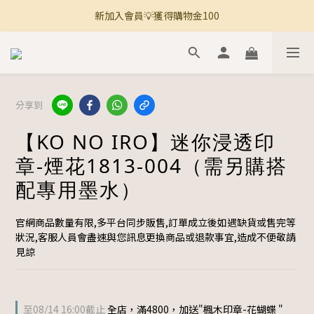
新加入會員💡獲得購物金100
🚚 全館滿800免運 🚚
🚚 全館滿800免運 🚚
分享到
【KO NO IRO】迷你浸透印
章-煙花1813-004（需另購搭
配專用墨水）
官網商品數量有限,多平台同步販售,訂單成立後如遇缺貨或售完等
狀況,客服人員會盡速與您訊息更換商品或退款事宜,造成不便敬請
見諒
至
08/14 16:00
截止
全店，滿4800，加送"楓木印章-花蝴蝶 "