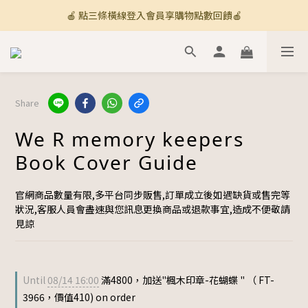
🍎 點三條橫線登入會員享購物點數回饋🍎
🚚 全館滿800免運 🚚
新加入會員💡獲得購物金100
🚚 全館滿800免運 🚚
Share
We R memory keepers
Book Cover Guide
官網商品數量有限,多平台同步販售,訂單成立後如遇缺貨或售完等
狀況,客服人員會盡速與您訊息更換商品或退款事宜,造成不便敬請
見諒
Until
08/14 16:00
滿4800，加送"楓木印章-花蝴蝶 " （ FT-
3966，價值410) on order