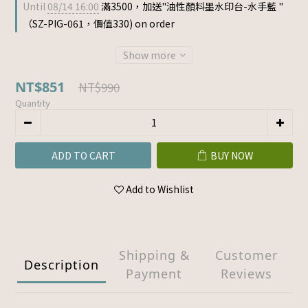
Until
08/14 16:00
滿3500，加送"油性顏料墨水印台-水手藍 "
（SZ-PIG-061，價值330) on order
Show more
NT$851
NT$990
Quantity
ADD TO CART
BUY NOW
Add to Wishlist
Shipping &
Customer
Description
Payment
Reviews