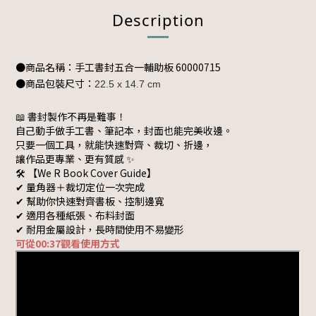
Description
●商品名稱：手工書封五合一輔助板
60000715
●商品包裝尺寸：
22.5 x 14.7 cm
📖 書封製作不再是難事！
自己動手做手工書、筆記本，封面也能完美收邊。
只要一個工具，就能快速對齊、裁切、折邊，
讓作品更專業、更有質感 ✨
🛠 【We R Book Cover Guide】
✔ 量角器＋裁切定位一次完成
✔ 幫助你快速對齊書板、控制邊寬
✔ 適用各種紙張、布料封面
✔ 耐用金屬設計，長時間使用不易變形
可從00:37觀看使用方式