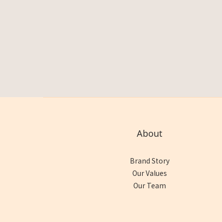
About
Brand Story
Our Values
Our Team