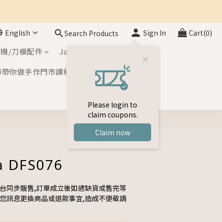
English
Sign In
Cart(0)
Search Products
機/刀模配件
Japan Inks
師帶你做手作門市課程
Please login to
claim coupons.
BUY NOW
Claim now
a DFS076
平台同步販售,訂單成立後如遇缺貨或售完等
與您訊息更換商品或退款事宜,造成不便敬請