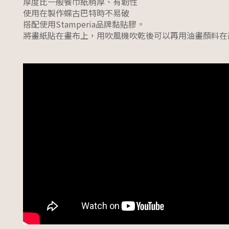
厚度比一般餐巾紙稍厚、有韌性
使用在製作蝶古巴特時不易破
搭配使用Stamperia品牌黏貼膠。
將畫紙貼在畫布上，用吹風機吹乾後可以再用油畫顏料在