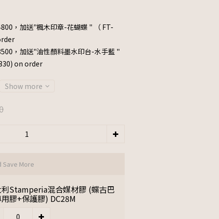
800，加送"楓木印章-花蝴蝶 " （ FT-
rder
3500，加送"油性顏料墨水印台-水手藍 "
0) on order
Show more
0
d Save More
利Stamperia混合媒材膠 (蝶古巴
用膠+保護膠) DC28M