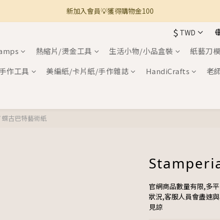
新加入會員💡獲得購物金100
🚚 全館滿800免運 🚚
$
TWD
🚚 全館滿800免運 🚚
tamps
熱縮片/燙金工具
生活小物/小品盒裝
紙藝刀模
手作工具
美編紙/卡片紙/手作雜誌
HandiCrafts
老
/
蝶古巴特藝術紙
Stamperi
官網商品數量有限,多
狀況,客服人員會盡速
見諒