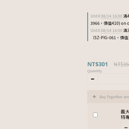
Until
08/14 16:00
滿4
3966，價值410) on o
Until
08/14 16:00
滿
（SZ-PIG-061，價值33
NT$301
NT$35
Quantity
Buy Together an
義大
特專