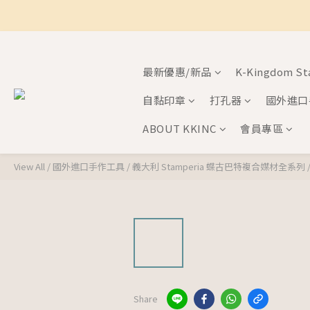
最新優惠/新品
K-Kingdom S
自黏印章
打孔器
國外進口
ABOUT KKINC
會員專區
View All
/
國外進口手作工具
/
義大利 Stamperia 蝶古巴特複合媒材全系列
Share