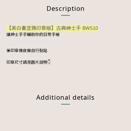
Description
【黑白畫塗鴉印章組】古典紳士手 BWS10
讓紳士手手輔助你的日常手帳
💟印章橡皮需自行黏貼
印章尺寸請見圖片說明👇
Additional details