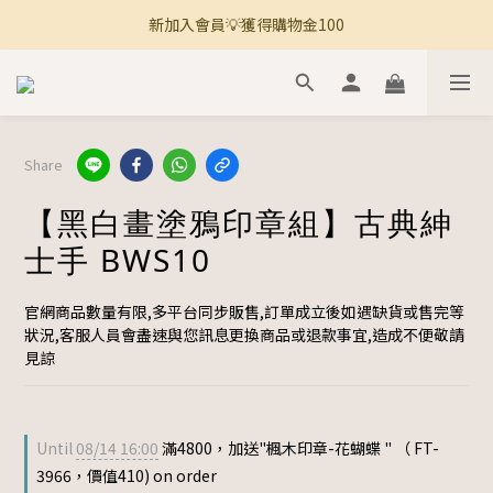
新加入會員💡獲得購物金100
🚚 全館滿800免運 🚚
🚚 全館滿800免運 🚚
Share
【黑白畫塗鴉印章組】古典紳
士手 BWS10
官網商品數量有限,多平台同步販售,訂單成立後如遇缺貨或售完等
狀況,客服人員會盡速與您訊息更換商品或退款事宜,造成不便敬請
見諒
Until
08/14 16:00
滿4800，加送"楓木印章-花蝴蝶 " （ FT-
3966，價值410) on order