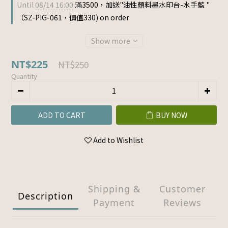
Until
08/14 16:00
滿3500，加送"油性顏料墨水印台-水手藍 "
（SZ-PIG-061，價值330) on order
Show more
NT$225
NT$250
Quantity
ADD TO CART
BUY NOW
Add to Wishlist
Shipping &
Customer
Description
Payment
Reviews