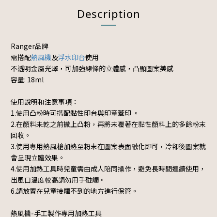
Description
Ranger品牌
需搭配
熱風機
及
浮水印台
使用
不透明金屬光澤，可加強線條的立體感，凸顯圖案美感
容量: 18ml
使用說明和注意事項：
1.使用凸粉時可搭配黏性印台與印章蓋印 。
2.在顏料未乾之前撒上凸粉，再將未覆著在黏性顏料上的多餘粉末
回收。
3.使用專用熱風槍加熱至粉末在圖案表面融化即可，冷卻後圖案就
會呈現立體效果。
4.使用加熱工具時兒童需由成人陪同操作，避免長時間連續使用，
出風口溫度較高請勿用手碰觸。
6.請放置在兒童接觸不到的地方進行保管。
熱風機-手工製作專用加熱工具