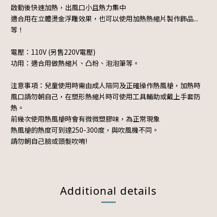
啟動後快速加熱，出風口小且熱力集中
適合用在立體燙金浮雕效果，也可以使用加熱熱縮片製作飾品...
等！
電壓：110V (另售220V電壓)
功用：適合用做熱縮片、凸粉、泡泡筆等。
注意事項：兒童使用時需由成人陪同及正確操作熱風槍，加熱時
風口請勿朝自己，在塑形熱縮片時可使用工具輔助或戴上手套防
熱。
前幾次使用熱風槍時會有微微塑膠味，為正常現象
熱風槍的熱度可到達250-300度，與吹風機不同。
請勿朝自己臉或頭髮吹唷!
Additional details