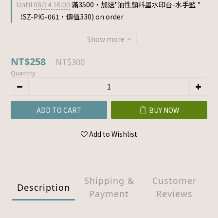
Until
08/14 16:00
滿3500，加送"油性顏料墨水印台-水手藍 "
（SZ-PIG-061，價值330) on order
Show more
NT$258
NT$300
Quantity
ADD TO CART
BUY NOW
Add to Wishlist
Shipping &
Customer
Description
Payment
Reviews