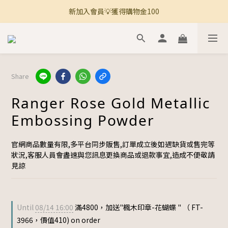
新加入會員💡獲得購物金100
🚚 全館滿800免運 🚚
🚚 全館滿800免運 🚚
Share
Ranger Rose Gold Metallic
Embossing Powder
官網商品數量有限,多平台同步販售,訂單成立後如遇缺貨或售完等
狀況,客服人員會盡速與您訊息更換商品或退款事宜,造成不便敬請
見諒
Until
08/14 16:00
滿4800，加送"楓木印章-花蝴蝶 " （ FT-
3966，價值410) on order