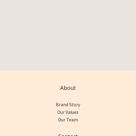
About
Brand Story
Our Values
Our Team