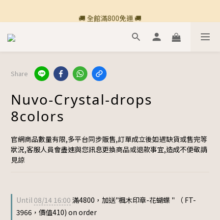
🚚 全館滿800免運 🚚
🚚 全館滿800免運 🚚
Share
Nuvo-Crystal-drops
8colors
官網商品數量有限,多平台同步販售,訂單成立後如遇缺貨或售完等
狀況,客服人員會盡速與您訊息更換商品或退款事宜,造成不便敬請
見諒
Until
08/14 16:00
滿4800，加送"楓木印章-花蝴蝶 " （ FT-
3966，價值410) on order