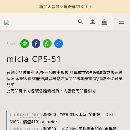
新加入會員💡獲得購物金100
🚚 全館滿800免運 🚚
🚚 全館滿800免運 🚚
Share
micia CPS-51
官網商品數量有限,多平台同步販售,訂單成立後如遇缺貨或售完等
狀況,客服人員會盡速與您訊息更換商品或退款事宜,造成不便敬請
見諒
此商品有不同包裝會隨機出貨，內容物商品皆相同
Until
08/14 16:00
滿4800，加送"楓木印章-花蝴蝶 " （ FT-
3966，價值410) on order
Until
08/14 16:00
滿3500，加送"油性顏料墨水印台-水手藍 "