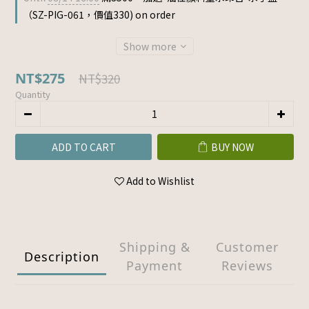
（SZ-PIG-061，價值330) on order
Show more
NT$275
NT$320
Quantity
ADD TO CART
BUY NOW
Add to Wishlist
Shipping &
Customer
Description
Payment
Reviews