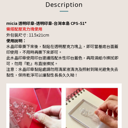
Description
micia 透明印章-透明印章-台灣本島 CPS-51*
需搭配壓克力塊使用
外包裝尺寸 : 11.5x21cm
使用說明：
水晶印章撕下來後，黏貼在透明壓克力塊上，即可當基底台面蓋
印使用，不用時再撕下來即可。
此水晶印章使用印台建議搭配水性印台蓋色，再用濕紙巾擦拭即
可，勿用『乾』布直接擦拭。
注意：水晶印章黏貼處請勿用清潔液清洗及照射到陽光避免失去
黏性，保持乾淨可以讓黏性長長久久呦！