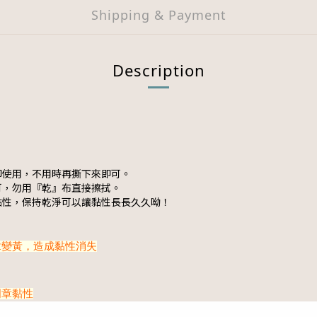
Shipping & Payment
Description
印使用，不用時再撕下來即可。
可，勿用『乾』布直接擦拭。
黏性，保持乾淨可以讓黏性長長久久呦！
章變黃，造成黏性消失
明章黏性