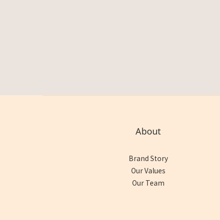
About
Brand Story
Our Values
Our Team