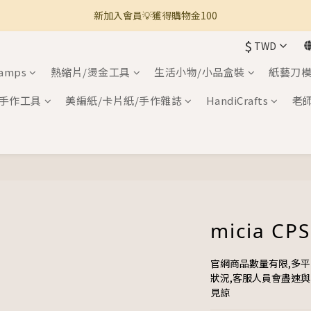
新加入會員💡獲得購物金100
🚚 全館滿800免運 🚚
🚚 全館滿800免運 🚚
$
TWD
tamps
熱縮片/燙金工具
生活小物/小品盒裝
紙藝刀模
手作工具
美編紙/卡片紙/手作雜誌
HandiCrafts
老
micia CPS
官網商品數量有限,多
狀況,客服人員會盡速
見諒