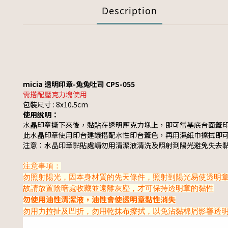
Description
micia 透明印章-兔兔吐司 CPS-055
需搭配壓克力塊使用
包裝尺寸 : 8x10.5cm
使用說明：
水晶印章撕下來後，黏貼在透明壓克力塊上，即可當基底台面蓋
此水晶印章使用印台建議搭配水性印台蓋色，再用濕紙巾擦拭即
注意：水晶印章黏貼處請勿用清潔液清洗及照射到陽光避免失去
注意事項：
勿照射陽光，因本身材質的先天條件，照射到陽光易使透明
故請放置陰暗處收藏並遠離灰塵，才可保持透明章的黏性
勿使用油性清潔液，油性會使透明章黏性消失
勿用力拉扯及凹折，勿用乾抹布擦拭，以免沾黏棉屑影響透