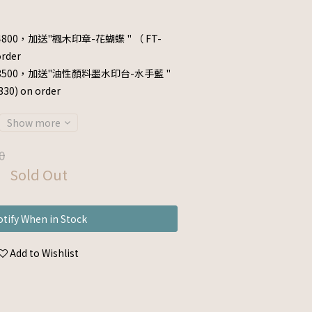
800，加送"楓木印章-花蝴蝶 " （ FT-
rder
3500，加送"油性顏料墨水印台-水手藍 "
0) on order
Show more
0
Sold Out
tify When in Stock
Add to Wishlist