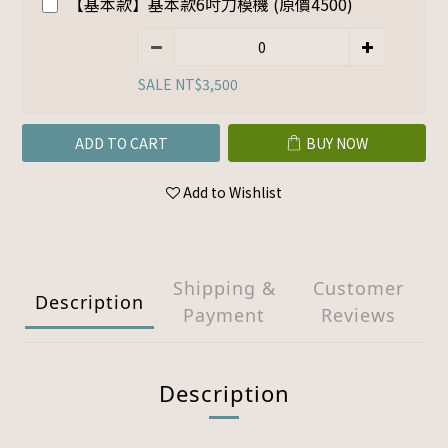
【基本款】基本款6吋刀模機 (原價4500)
SALE NT$3,500
ADD TO CART
BUY NOW
Add to Wishlist
Shipping &
Customer
Description
Payment
Reviews
Description