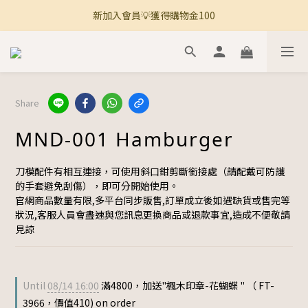
新加入會員💡獲得購物金100
🚚 全館滿800免運 🚚
🚚 全館滿800免運 🚚
Share
MND-001 Hamburger
刀模配件有相互連接，可使用斜口鉗剪斷銜接處（請配戴可防護
的手套避免刮傷），即可分開始使用。
官網商品數量有限,多平台同步販售,訂單成立後如遇缺貨或售完等
狀況,客服人員會盡速與您訊息更換商品或退款事宜,造成不便敬請
見諒
Until
08/14 16:00
滿4800，加送"楓木印章-花蝴蝶 " （ FT-
3966，價值410) on order