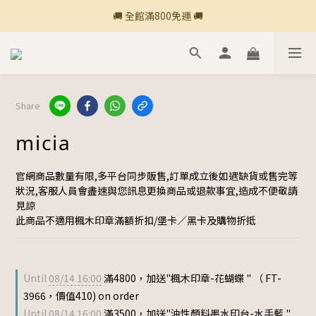
🚚 全館滿800免運 🚚
🚚 全館滿800免運 🚚
🍎 點三條橫線登入會員享購物點數回饋🍎
新加入會員💡獲得購物金100
Share
🚚 全館滿800免運 🚚
micia
官網商品數量有限,多平台同步販售,訂單成立後如遇缺貨或售完等
狀況,客服人員會盡速與您訊息更換商品或退款事宜,造成不便敬請
見諒
此商品不適用楓木印章滿額折扣/堡卡／黑卡及購物折抵
Until
08/14 16:00
滿4800，加送"楓木印章-花蝴蝶 " （ FT-
3966，價值410) on order
Until
08/14 16:00
滿3500，加送"油性顏料墨水印台-水手藍 "